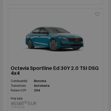
Octavia Sportline Ed 30Y 2.0 TSI DSG
4x4
Combustibil
Benzina
Transmisie
Automata
Putere (CP)
204
Preț listă
00
46,585
EUR
(TVA inclus)