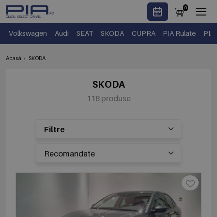
0
Volkswagen
Audi
SEAT
SKODA
CUPRA
PIA Rulate
PIA
Acasă
SKODA
SKODA
118 produse
Filtre