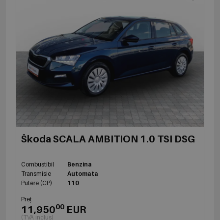
Škoda SCALA AMBITION 1.0 TSI DSG
Combustibil
Benzina
Transmisie
Automata
Putere (CP)
110
Preț
00
11,950
EUR
(TVA inclus)