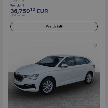
(TVA inclus)
Preț ofertă
12
36,750
EUR
(TVA inclus)
Vezi detalii