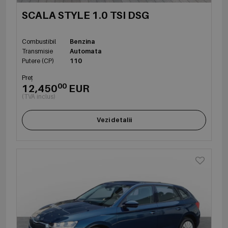
SCALA STYLE 1.0 TSI DSG
Combustibil
Benzina
Transmisie
Automata
Putere (CP)
110
Preț
00
12,450
EUR
(TVA inclus)
Vezi detalii