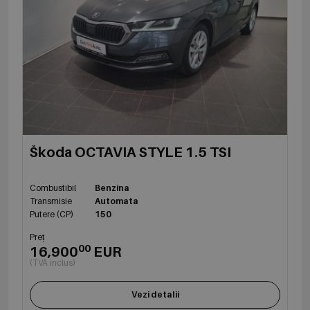
Škoda OCTAVIA STYLE 1.5 TSI
Combustibil
Benzina
Transmisie
Automata
Putere (CP)
150
Preț
00
16,900
EUR
(TVA inclus)
Vezi detalii