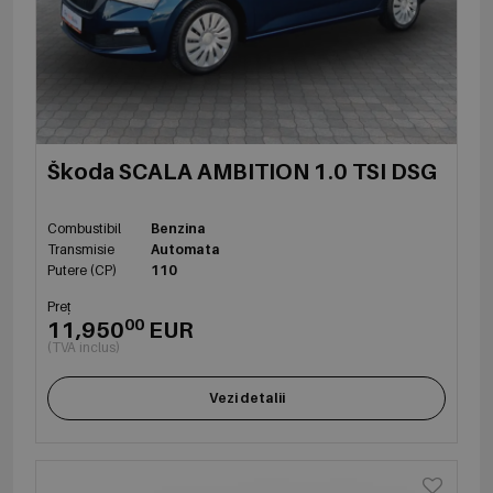
Škoda SCALA AMBITION 1.0 TSI DSG
Combustibil
Benzina
Transmisie
Automata
Putere (CP)
110
Preț
00
11,950
EUR
(TVA inclus)
Vezi detalii