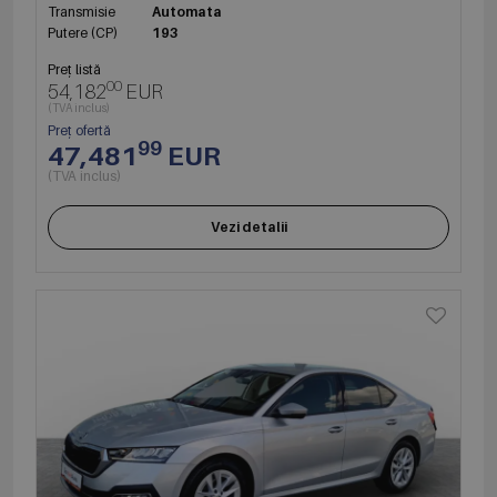
Transmisie
Automata
Putere (CP)
193
Preț listă
00
54,182
EUR
(TVA inclus)
Preț ofertă
99
47,481
EUR
(TVA inclus)
Vezi detalii