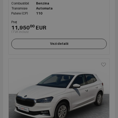
Combustibil
Benzina
Transmisie
Automata
Putere (CP)
110
Preț
00
11,950
EUR
(TVA inclus)
Vezi detalii