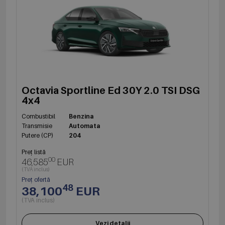
Octavia Sportline Ed 30Y 2.0 TSI DSG
4x4
Combustibil
Benzina
Transmisie
Automata
Putere (CP)
204
Preț listă
00
46,585
EUR
(TVA inclus)
Preț ofertă
48
38,100
EUR
(TVA inclus)
Vezi detalii