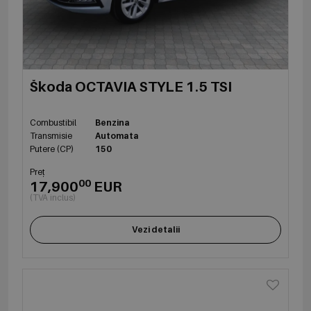
Škoda OCTAVIA STYLE 1.5 TSI
Combustibil
Benzina
Transmisie
Automata
Putere (CP)
150
Preț
00
17,900
EUR
(TVA inclus)
Vezi detalii