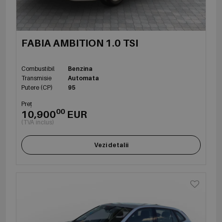
FABIA AMBITION 1.0 TSI
Combustibil
Benzina
Transmisie
Automata
Putere (CP)
95
Preț
00
10,900
EUR
(TVA inclus)
Vezi detalii