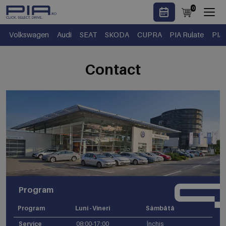
0
Volkswagen
Audi
SEAT
SKODA
CUPRA
PIA Rulate
PIA
Contact
Program
Program
Luni - Vineri
Sâmbătă
Service
08:00-17:00
Închis