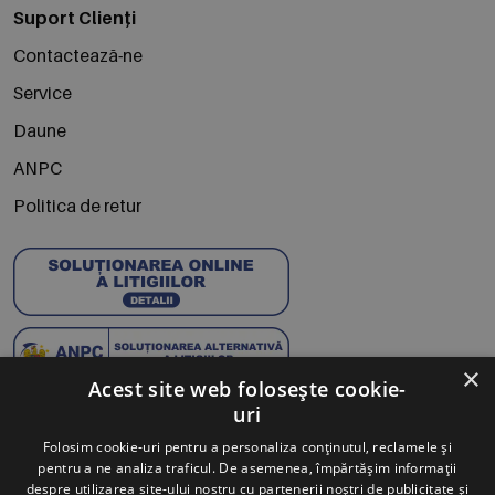
Suport Clienți
Contactează-ne
Service
Daune
ANPC
Politica de retur
×
Acest site web folosește cookie-
uri
Abonează-te la Newsletter
Folosim cookie-uri pentru a personaliza conținutul, reclamele și
pentru a ne analiza traficul. De asemenea, împărtășim informații
Te anunțăm când avem oferte noi și promoții la mărcile
despre utilizarea site-ului nostru cu partenerii noștri de publicitate și