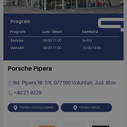
Program
Program
Luni - Vineri
Sâmbătă
Service
08:00-17:00
Închis
Vânzări
08:00-17:00
10:00-14:00
Porsche Pipera
Bd. Pipera Nr.1/X, 077190 Voluntari, Jud. Ilfov
+40 21 9229
TRASEU GOOGLE MAPS
TRASEU WAZE